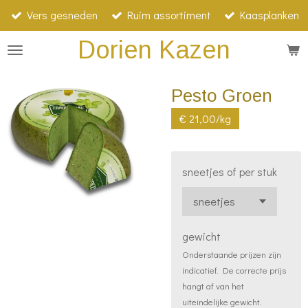
Vers gesneden
Ruim assortiment
Kaasplanken
Ga
direct
Dorien Kazen
naar
de
Pesto Groen
hoofdinhoud
€ 21,00/kg
sneetjes of per stuk
gewicht
Onderstaande prijzen zijn
indicatief. De correcte prijs
hangt af van het
uiteindelijke gewicht.