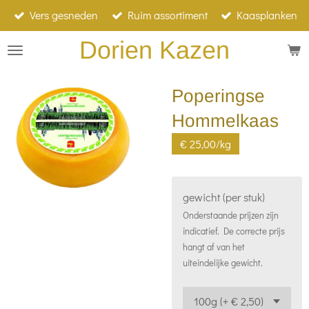
Vers gesneden
Ruim assortiment
Kaasplanken
Ga
direct
Dorien Kazen
naar
de
Poperingse
hoofdinhoud
Hommelkaas
€ 25,00/kg
gewicht (per stuk)
Onderstaande prijzen zijn
indicatief. De correcte prijs
hangt af van het
uiteindelijke gewicht.