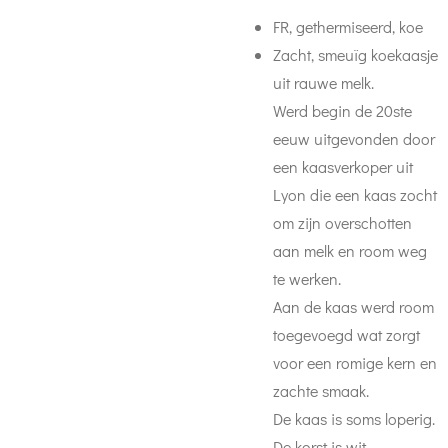
FR, gethermiseerd, koe
Zacht, smeuïg koekaasje
uit rauwe melk.
Werd begin de 20ste
eeuw uitgevonden door
een kaasverkoper uit
Lyon die een kaas zocht
om zijn overschotten
aan melk en room weg
te werken.
Aan de kaas werd room
toegevoegd wat zorgt
voor een romige kern en
zachte smaak.
De kaas is soms loperig.
De korst is wit,