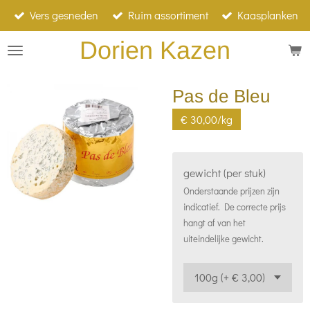
Vers gesneden
Ruim assortiment
Kaasplanken
Ga
direct
Dorien Kazen
naar
de
Pas de Bleu
hoofdinhoud
€ 30,00/kg
gewicht (per stuk)
Onderstaande prijzen zijn
indicatief. De correcte prijs
hangt af van het
uiteindelijke gewicht.