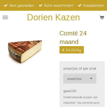
Vers gesneden
Ruim assortiment
Kaasplanken
Ga
direct
Dorien Kazen
naar
de
Comté 24
hoofdinhoud
maand
€ 34,00/kg
sneetjes of per stuk
gewicht
Onderstaande prijzen zijn
indicatief. De correcte prijs