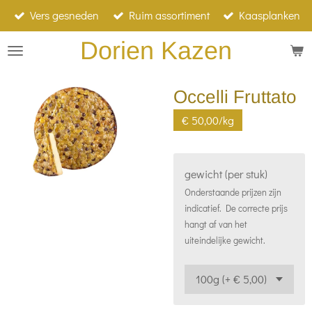
Vers gesneden
Ruim assortiment
Kaasplanken
Ga
direct
Dorien Kazen
naar
de
Occelli Fruttato
hoofdinhoud
€ 50,00/kg
gewicht (per stuk)
Onderstaande prijzen zijn
indicatief. De correcte prijs
hangt af van het
uiteindelijke gewicht.