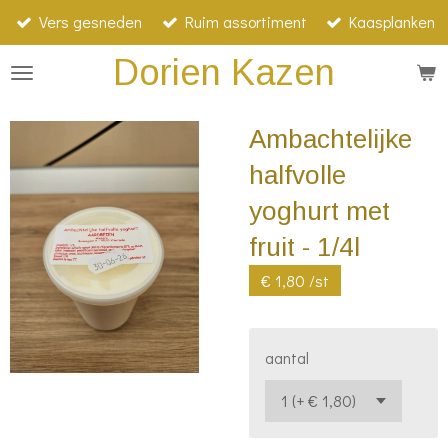
Vers gesneden
Ruim assortiment
Kaasplanken
Ga
direct
Dorien Kazen
naar
de
Ambachtelijke
hoofdinhoud
halfvolle
yoghurt met
fruit - 1/4l
€ 1,80 /st
aantal